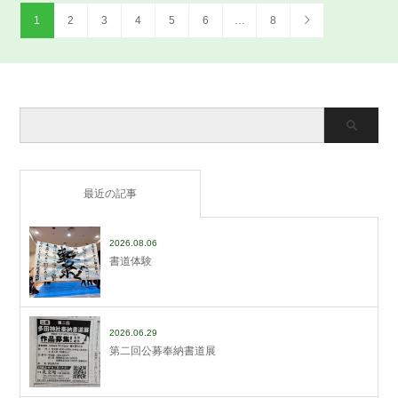
1
2
3
4
5
6
…
8
最近の記事
2026.08.06
書道体験
2026.06.29
第二回公募奉納書道展