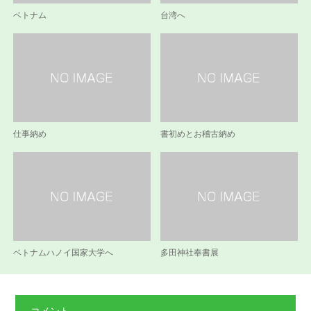
ベトナム
台湾へ
仕事納め
書初めとお稽古納め
ベトナムハノイ国家大学へ
多田神社奉書展
コメント